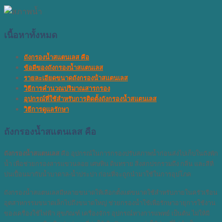
เนื้อหาทั้งหมด
ถังกรองน้ำสแตนเลส คือ
ข้อดีของถังกรองน้ำสแตนเลส
รายละเอียดขนาดถังกรองน้ําสแตนเลส
วิธีการคำนวณปริมาณสารกรอง
อุปกรณ์ที่ใช้สำหรับการติดตั้งถังกรองน้ำสแตนเลส
วิธีการดูแลรักษา
ถังกรองน้ำสแตนเลส คือ
ถังกรองน้ำสแตนเลส
คือ อุปกรณ์ในการกรองปรับสภาพน้ำก่อนส่งไปเก็บในถังพัก
น้ำ เพื่อช่วยกรองสารแขวนลอย เศษหิน ดินทราย สิ่งสกปรกรวมถึง กลิ่น และสีที่
ปนเปื้อนมากับน้ำบาดาล-น้ำประปา ก่อนที่จะถูกนำมาใช้ในการอุปโภค
ถังกรองน้ำสแตนเลสมีหลายขนาดให้เลือกตั้งแต่ขนาดใช้สำหรับภายในครัวเรือน
อุตสาหกรรมขนาดเล็กไปถึงขนาดใหญ่ ช่วยกรองน้ำใช้เพื่อรักษาอายุการใช้งาน
ของเครื่องใช้ไฟฟ้า สุขภัณฑ์ เครื่องจักร อุปกรณ์ทางการแพทย์ เป็นต้น ไม่ให้มี