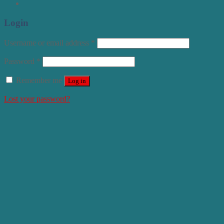
Login
Username or email address
*
Password
*
Remember me
Log in
Lost your password?