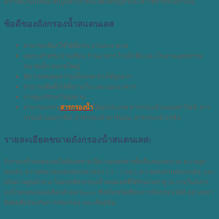
คราบตะกอนสนิม หินปูนต่างๆ ที่ก่อให้เกิดปัญหาและค่าใช้จ่ายที่ไม่จำเป็น
ข้อดีของถังกรองน้ำสแตนเลส
สามารถเลือกใช้ได้ทั้งประปาและบาดาล
เหมาะสำหรับ บ้านเรือน ร้านอาหาร โรงน้ำดื่ม และโรงงานอุตหกรรม
ขนาดเล็ก-ขนาดใหญ่
มีความทนต่อความเป็นกรด ด่างได้สูงมาก
สามารถติดตั้งได้ทั้งภายใน และนอกอาคาร
การดูแลรักษาไม่ยุ่งยาก
สามารถบรรจุ
สารกรองน้ำ
ได้ทุกประเภท สารกรองน้ําแอนทราไซท์, สาร
กรองน้ําแมงกานีส, สารกรองน้ําคาร์บอน, สารกรองน้ําเรซิ่น
รายละเอียดขนาดถังกรองน้ําสแตนเลส:
ถังกรองน้ำสแตนเลสในท้องตลาด มีความแตกต่างทั้งเรื่องของขนาด, ความสูง
ของถัง, ความหนาของสแตนเลส (หนา 1.5 – 3 มม.), ความทนทานต่อแรงดัน, และ
เส้นผ่านศูนย์กลาง โดยปกติถังกรองน้ำสแตเลสที่ได้รับมาตราฐาน ภายในถังกร
องน้ำสแตนเลสเคลือบด้วยด Epoxy ซึ่งเป็นชนิดที่ทนการกัดกร่อนได้ดี อย่างหนา
พิเศษเพื่อป้องกันการกัดกร่อน และเกิดสนิม