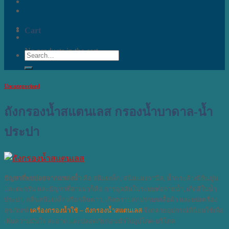
Cart
No products in the cart.
Search
for:
Uncategorized
ถังกรองน้ำสแตนเลส กรองน้ำบาดาล-น้ำ
ประปา
ปัญหาที่พบบ่อยจากแหล่งน้ำ
คือ
สนิมเหล็ก,
สนิมแมงกานีส, น้ำกระด้างมีหินปูน
และ
ตะกรัน
และปัญหาที่ตามมาก็คือ
การอุดตันในระบบท่่อจา่ยน้ำ,
เกิดสีในน้ำ
ประปา,
กลิ่นสนิมเหล็กหรือกลิ่นคาว,
เกิดคราบสกปรกบนเสื้อผ้า และ
บนเครื่อง
สุขภัณฑ์
เครื่องกรองน้ำใช้ – ถังกรองน้ำสแตนเลส
จึงกลายอุปกรณ์ที่นิยมใช้เพื่อ
เพิ่มความมั่นใจ สะอาด และปลอดภัยก่อนนำไปอุปโภค-บริโภค