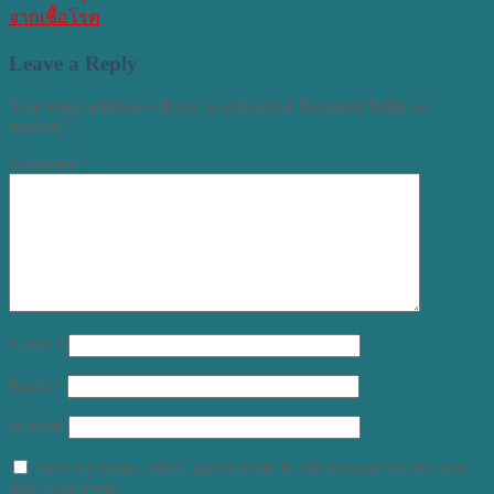
จากเชื้อโรค
Leave a Reply
Your email address will not be published.
Required fields are
marked
*
Comment
*
Name
*
Email
*
Website
Save my name, email, and website in this browser for the next
time I comment.