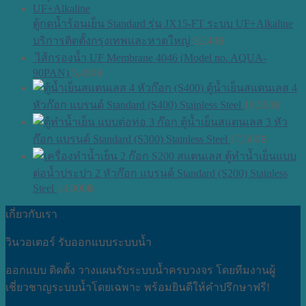
ตู้กดน้ำร้อนเย็น Standard รุ่น JX15-FT ระบบ UF+Alkaline
บริการติดตั้งกรุงเทพและหาดใหญ่
9,240
฿
ไส้กรองน้ำ UF Membrane 4046 (Model no. AQUA-
90PAN)
5,490
฿
ตู้น้ำเย็นสแตนเลส 4
หัวก๊อก แบรนด์ Standard (S400) Stainless Steel
19,500
฿
ตู้น้ำเย็นสแตนเลส 3 หัว
ก๊อก แบรนด์ Standard (S300) Stainless Steel
17,500
฿
ตู้ทำน้ำเย็นแบบ
ต่อน้ำประปา 2 หัวก๊อก แบรนด์ Standard (S200) Stainless
Steel
14,900
฿
เกี่ยวกับเรา
วินวอเตอร์ รับออกแบบระบบน้ำ
ออกแบบ ติดตั้ง วางแผนรับระบบน้ำครบวงจร โดยทีมงานผู้
เชี่ยวชาญระบบน้ำโดยเฉพาะ พร้อมยินดีให้คำปรึกษาฟรี!