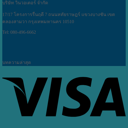
บริษัท วินวอเตอร์ จำกัด
17/17 โครงการรื่นฤดี 7 ถนนหทัยราษฎร์ แขวงบางชัน เขต
คลองสามวา กรุงเทพมหานคร 10510
Tel: 080-496-6662
บทความล่าสุด