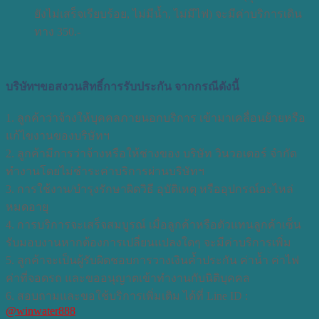
ยังไม่เสร็จเรียบร้อย, ไม่มีน้ำ, ไม่มีไฟ) จะมีค่าบริการเดิน
ทาง 350.-
บริษัทฯขอสงวนสิทธิ์การรับประกัน จากกรณีดังนี้
1. ลูกค้าว่าจ้างให้บุคคลภายนอกบริการ เข้ามาเคลื่อนย้ายหรือ
แก้ไขงานของบริษัทฯ
2. ลูกค้ามีการว่าจ้างหรือให้ช่างของ บริษัท วินวอเตอร์ จำกัด
ทำงานโดยไม่ชำระค่าบริการผ่านบริษัทฯ
3. การใช้งาน/บำรุงรักษาผิดวิธี อุบัติเหตุ หรืออุปกรณ์อะไหล่
หมดอายุ
4. การบริการจะเสร็จสมบูรณ์ เมื่อลูกค้าหรือตัวแทนลูกค้าเซ็น
รับมอบงานหากต้องการเปลี่ยนแปลงใดๆ จะมีค่าบริการเพิ่ม
5. ลูกค้าจะเป็นผู้รับผิดชอบการวางเงินค้ำประกัน ค่าน้ำ ค่าไฟ
ค่าที่จอดรถ และขออนุญาตเข้าทำงานกับนิติบุคคล
6. สอบถามและขอใช้บริการเพิ่มเติม ได้ที่ Line ID :
@winwater888