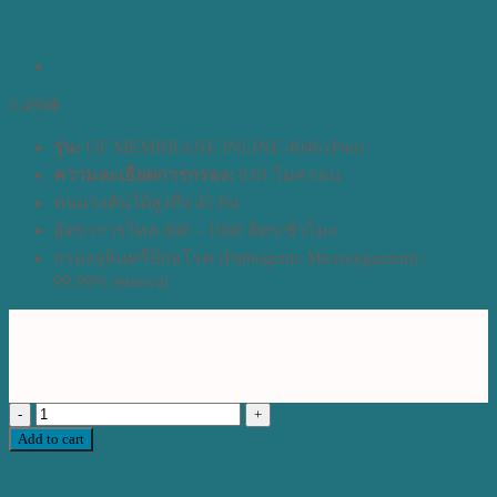
5,490
฿
รุ่น:
UF MEMBRANE INLINE 4046 (Pan)
ความละเอียดการกรอง:
0.01 ไมครอน
ทนเเรงดันได้สูงถึง 45 Psi
อัตราการไหล 800 – 1000 ลิตร/ชั่วโมง
กรองจุลินทรีย์ก่อโรค (Pathogenic Microorganism) :
99.99% removal
ไส้
Add to cart
กรอง
น้ำ
UF