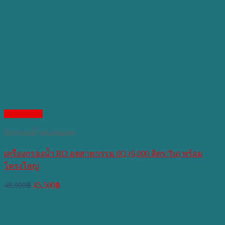
Quick View
ถังกรองน้ำสแตนเลส
เครื่องกรองน้ำ RO อุตสาหกรรม 6Q (6,000 ลิตร/วัน) พร้อม
โครงใหญ่
Original
Current
48,900
฿
45,500
฿
price
price
was:
is:
48,900฿.
45,500฿.