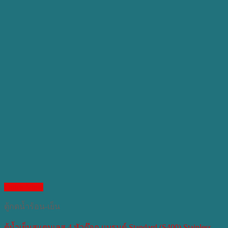
Quick View
ตู้กดน้ำร้อน-เย็น
ตู้น้ำเย็นสแตนเลส 4 หัวก๊อก แบรนด์ Standard (S400) Stainless