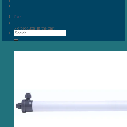
Cart
No products in the cart.
Search
for: