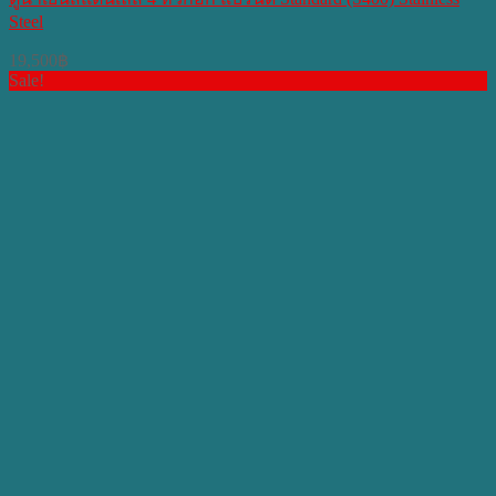
Steel
19,500
฿
Sale!