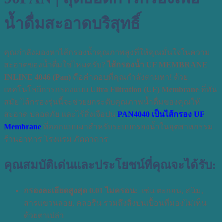
น้ำดื่มสะอาดบริสุทธิ์
คุณกำลังมองหาไส้กรองน้ำคุณภาพสูงที่ให้คุณมั่นใจในความ
สะอาดของน้ำดื่มใช่ไหมครับ?
ไส้กรองน้ำ UF MEMBRANE
INLINE 4046 (Pan)
คือคำตอบที่คุณกำลังตามหา! ด้วย
เทคโนโลยีการกรองแบบ
Ultra Filtration (UF) Membrane
ที่ทัน
สมัย ไส้กรองรุ่นนี้จะช่วยยกระดับคุณภาพน้ำดื่มของคุณให้
สะอาด ปลอดภัย และไร้สิ่งเจือปน
PAN4040 เป็นไส้กรอง UF
Membrane
ที่ออกแบบมาสำหรับระบบกรองน้ำในอุตสาหกรรม
ร้านอาหาร โรงแรม ภัตตาคาร
คุณสมบัติเด่นและประโยชน์ที่คุณจะได้รับ:
กรองละเอียดสูงสุด 0.01 ไมครอน:
เช่น ตะกอน, สนิม,
สารแขวนลอย, คลอรีน รวมถึงสิ่งปนเปื้อนที่มองไม่เห็น
ด้วยตาเปล่า