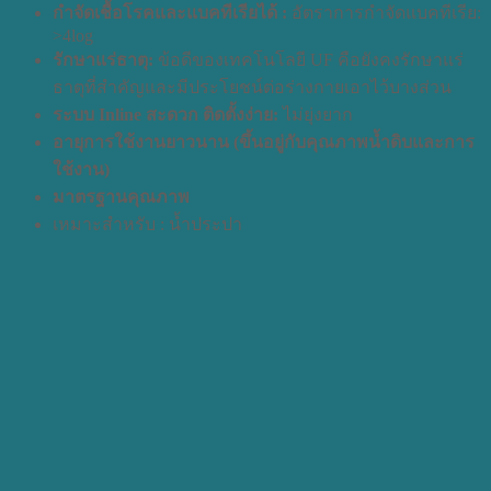
กำจัดเชื้อโรคและแบคทีเรียได้ :
อัตราการกำจัดแบคทีเรีย:
>4log
รักษาแร่ธาตุ:
ข้อดีของเทคโนโลยี UF คือยังคงรักษาแร่
ธาตุที่สำคัญและมีประโยชน์ต่อร่างกายเอาไว้บางส่วน
ระบบ Inline สะดวก ติดตั้งง่าย:
ไม่ยุ่งยาก
อายุการใช้งานยาวนาน (ขึ้นอยู่กับคุณภาพน้ำดิบและการ
ใช้งาน)
มาตรฐานคุณภาพ
เหมาะสำหรับ : น้ำประปา