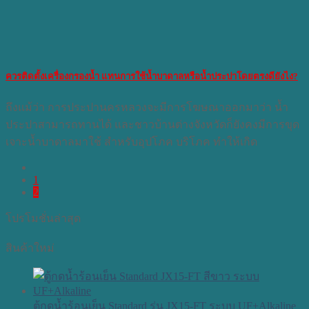
ควรติดตั้งเครื่องกรองน้ำ แทนการใช้น้ำบาดาลหรือน้ำประปาโดยตรงดียังไง?
ถึงแม้ว่า การประปานครหลวงจะมีการโฆษณาออกมาว่า น้ำ
ประปาสามารถทานได้ และชาวบ้านต่างจังหวัดก็ยังคงมีการขุด
เจาะน้ำบาดาลมาใช้ สำหรับอุปโภค บริโภค ทำให้เกิด
1
2
โปรโมชั่นล่าสุด
สินค้าใหม่
ตู้กดน้ำร้อนเย็น Standard รุ่น JX15-FT ระบบ UF+Alkaline