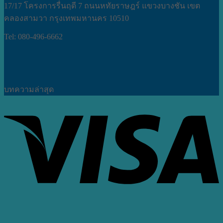
17/17 โครงการรื่นฤดี 7 ถนนหทัยราษฎร์ แขวงบางชัน เขต
คลองสามวา กรุงเทพมหานคร 10510
Tel: 080-496-6662
บทความล่าสุด