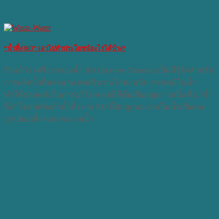
“น้ำทิ้ง RO” เอาไปทำประโยชน์อะไรได้บ้าง?
ถึงแม้ว่า เครื่องกรองน้ำ RO (Reverse Osmosis) เป็นที่รู้จักสำหรับ
การผลิตน้ำดื่มสะอาด ลดปริมาณโลหะหนัก สารเคมีในน้ำ
ทำให้ปลอดภัยในการบริโภค แต่ก็มีข้อเสียอยู่อย่างหนึ่ง คือ “น้ำ
ทิ้ง” โดยปกติแล้วน้ำทิ้งจาก RO นี้มักถูกมองว่าเป็นน้ำเสียและ
ถูกปล่อยทิ้งลงท่อระบายน้ำ