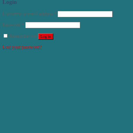
Login
Username or email address
*
Password
*
Remember me
Log in
Lost your password?