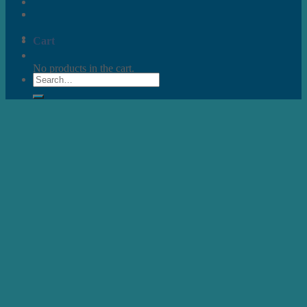
Cart
No products in the cart.
Search
for: