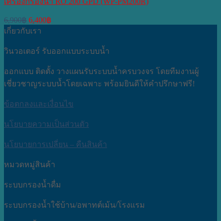
เครื่องกรองน้ำ RO 200 GPD (WP-PM200R)
Original
Current
6,900
฿
6,400
฿
price
price
เกี่ยวกับเรา
was:
is:
6,900฿.
6,400฿.
วินวอเตอร์ รับออกแบบระบบน้ำ
ออกแบบ ติดตั้ง วางแผนรับระบบน้ำครบวงจร โดยทีมงานผู้
เชี่ยวชาญระบบน้ำโดยเฉพาะ พร้อมยินดีให้คำปรึกษาฟรี!
ข้อตกลงและเงื่อนไข
นโยบายความเป็นส่วนตัว
นโยบายการเปลี่ยน – คืนสินค้า
หมวดหมู่สินค้า
ระบบกรองน้ำดื่ม
ระบบกรองน้ำใช้บ้าน/อพาทต์เม้น/โรงแรม