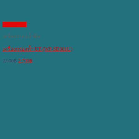
Quick View
เครื่องกรองน้ำดื่ม
เครื่องกรองน้ำ UF (WP-SD001U)
Original
Current
2,900
฿
2,700
฿
price
price
was:
is:
2,900฿.
2,700฿.