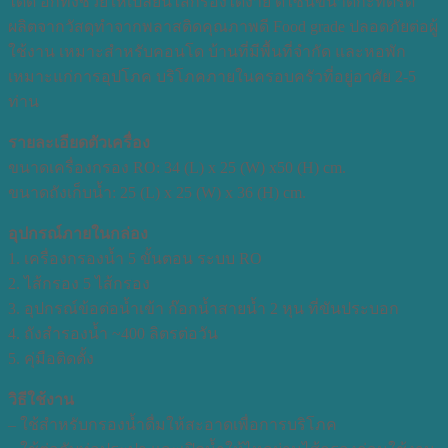
ได้ดี อีกทั้งช่วยให้เปลี่ยนไส้กรองได้ง่าย ดีไซน์ขนาดกะทัดรัด
ผลิตจากวัสดุทำจากพลาสติดคุณภาพดี Food grade ปลอดภัยต่อผู้
ใช้งาน เหมาะสำหรับคอนโด บ้านที่มีพื้นที่จำกัด และหอพัก
เหมาะแก่การอุปโภค บริโภคภายในครอบครัวที่อยู่อาศัย 2-5
ท่าน
รายละเอียดตัวเครื่อง
ขนาดเครื่องกรอง RO: 34 (L) x 25 (W) x50 (H) cm.
ขนาดถังเก็บน้ำ: 25 (L) x 25 (W) x 36 (H) cm.
อุปกรณ์ภายในกล่อง
1. เครื่องกรองน้ำ 5 ขั้นตอน ระบบ RO
2. ไส้กรอง 5 ไส้กรอง
3. อุปกรณ์ข้อต่อน้ำเข้า ก๊อกน้ำสายน้ำ 2 หุน ที่ขันประบอก
4. ถังสำรองน้ำ ~400 ลิตรต่อวัน
5. คุ่มือติดตั้ง
วิธีใช้งาน
– ใช้สำหรับกรองน้ำดื่มให้สะอาดเพื่อการบริโภค