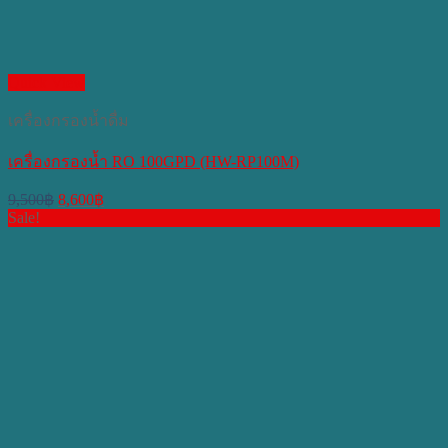
Quick View
เครื่องกรองน้ำดื่ม
เครื่องกรองน้ำ RO 100GPD (HW-RP100M)
Original
Current
9,500
฿
8,600
฿
price
price
Sale!
was:
is:
9,500฿.
8,600฿.