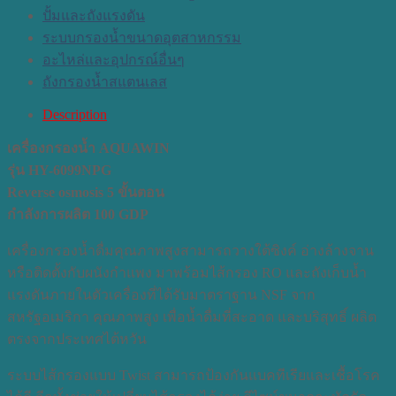
ปั้มและถังแรงดัน
ระบบกรองน้ำขนาดอุตสาหกรรม
อะไหล่และอุปกรณ์อื่นๆ
ถังกรองน้ำสแตนเลส
Description
เครื่องกรองน้ำ AQUAWIN
รุ่น HY-6099NPG
Reverse osmosis 5 ขั้นตอน
กำลังการผลิต 100 GDP
เครื่องกรองน้ำดื่มคุณภาพสูงสามารถวางใต้ซิงค์ อ่างล้างจาน
หรือติดตั้งกับผนังกำแพง มาพร้อมไส้กรอง RO และถังเก็บน้ำ
แรงดันภายในตัวเครื่องที่ได้รับมาตราฐาน NSF จาก
สหรัฐอเมริกา คุณภาพสูง เพื่อน้ำดื่มที่สะอาด และบริสุทธิ์ ผลิต
ตรงจากประเทศไต้หวัน
ระบบไส้กรองแบบ Twist สามารถป้องกันแบคทีเรียและเชื้อโรค