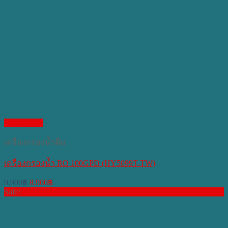
Quick View
เครื่องกรองน้ำดื่ม
เครื่องกรองน้ำ RO 100GPD (HY5099T-TW)
Original
Current
9,900
฿
8,900
฿
price
price
Sale!
was:
is:
9,900฿.
8,900฿.