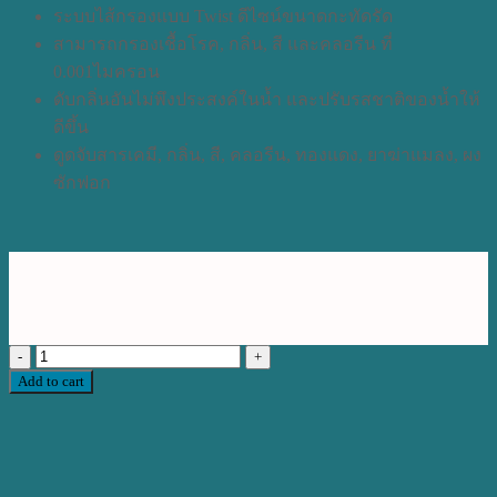
ระบบไส้กรองแบบ Twist ดีไซน์ขนาดกะทัดรัด
สามารถกรองเชื้อโรค, กลิ่น, สี และคลอรีน ที่
0.001ไมครอน
ดับกลิ่นอันไม่พึงประสงค์ในน้ำ และปรับรสชาติของน้ำให้
ดีขึ้น
ดูดจับสารเคมี, กลิ่น, สี, คลอรีน, ทองแดง, ยาฆ่าแมลง, ผง
ซักฟอก
เครื่อง
Add to cart
กรอง
น้ำ
RO
100GPD
(HY-
6099T)