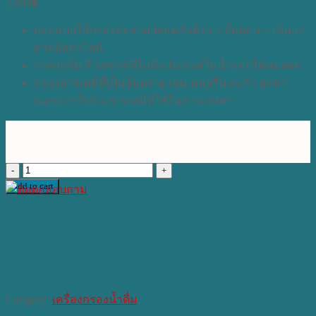
2,800
฿
ออกแบบให้กรองสะอาดปลอดภัยด้วย 5 ขั้นตอน + เพิ่มแร่
ธาตุอัลคาไลน์
กรองกลิ่น สี รสชาติที่ไม่พึงประสงค์ในน้ำออกได้หมดจด
กรองสารเคมีที่เป็นอันตราย เช่น คลอรีน ตะกั่ว ยาฆ่า
แมลง แร่ใยหิน สารเคมีที่ใช้ในการเกษตร
เครื่อง
Add to cart
กรอง
น้ำ
ระบบ
Alkaline
(WP-
AK001)
quantity
Category:
เครื่องกรองน้ำดื่ม