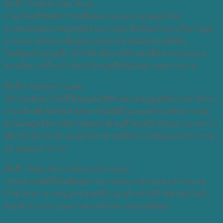
ขั้นที่ 3 Softener Filter Resin
กรองโดยใช้หลักการเปลี่ยนประจุ (Ion Exchange)โดย
ผ่านResinคุณภาพสูงชนิดFood Grade ซึ่งเป็นตัวกลางในการดูด
สารละลายจำพวกหินปูน(Ca,Mg) แล้วปล่อยประจุที่เป็น
โซเดียม(Na)ลงสู่น้ำ ทำให้น้ำที่ผ่านไส้กรอกนี้มีความนุ่มนวล
ชวนดื่มมากขึ้น ปราศจากหินปูนที่เป็นอันตรายต่อร่างกาย
ขั้นที่ 4 Alkaline Ceramic
ไส้กรองอัลคาไลน์ที่มีคุณสมบัติต้านทานอนุมูลอิสระเซรามิกจะ
กรองน้ำเพื่อให้เกิดน้ำอัลคาไลน์ที่มีโมเลกุลเล็กลงด้วยการต่อ
ต้านอนุมูลอิสระเพื่อกำจัดออกซิเจนที่ไม่เสถียรด้วยกระบวนการ
เดียวกับวิตามินซี และยังให้แร่ธาตุที่มีประโยชน์ต่อกลไกการเผา
ผลาญของร่างกาย
ขั้นที่ 5 Inline Post Carbon (USA made)
กรองสารเคมีที่เป็นพิษต่อร่างกายเช่น ยาฆ่าแมลง สารปรอท
ก๊าซไข่เน่า สารหนู สารอินทรีย์ และทำหน้าที่กำจัดกลิ่นในน้ำ
อันเกิดจากกระบวนการต่างๆด้วยคาร์บอนชนิดผง