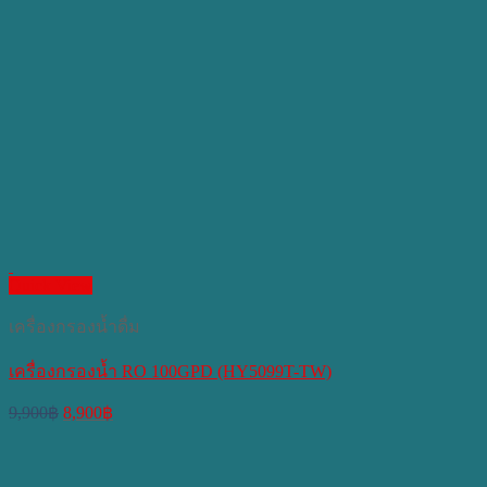
Quick View
เครื่องกรองน้ำดื่ม
เครื่องกรองน้ำ RO 100GPD (HY5099T-TW)
Original
Current
9,900
฿
8,900
฿
price
price
was:
is:
9,900฿.
8,900฿.