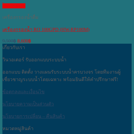
Quick View
เครื่องกรองน้ำดื่ม
เครื่องกรองน้ำ RO 100GPD (HW-RP100M)
Original
Current
9,500
฿
8,600
฿
price
price
เกี่ยวกับเรา
was:
is:
9,500฿.
8,600฿.
วินวอเตอร์ รับออกแบบระบบน้ำ
ออกแบบ ติดตั้ง วางแผนรับระบบน้ำครบวงจร โดยทีมงานผู้
เชี่ยวชาญระบบน้ำโดยเฉพาะ พร้อมยินดีให้คำปรึกษาฟรี!
ข้อตกลงและเงื่อนไข
นโยบายความเป็นส่วนตัว
นโยบายการเปลี่ยน – คืนสินค้า
หมวดหมู่สินค้า