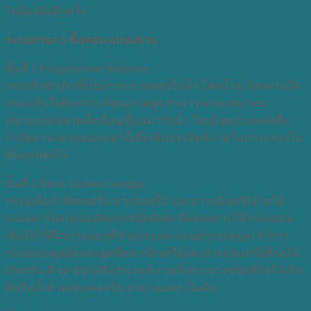
ไม่ต้องต้มอีกครั้ง
ระบบกรอง 5 ขั้นตอน แบบแขวน
ขั้นที่ 1 Polypropylene Sediment
กรองสิ่งสกปรกที่เป็นสารแขวนลอยในน้ำ โดยน้ำจะไหลผ่านไส้
กรองเส้นใยสังเคราะห์คุณภาพสูง สามารถกรองตะกอน
แขวนลอยขนาดเล็กที่ปนเปื้อนมากับน้ำ โดยมีจุดประสงค์เพื่อ
กำจัดสารแขวนลอยเหล่านี้เพื่อเพิ่มประสิทธิภาพในการกรองใน
ขั้นตอนต่อไป
ขั้นที่ 2 Block Carbon Cartridge
กรองเพื่อกำจัดคลอรีน สารอินทรีย์ และสารอนินทรีย์ด้วยไส้
กรองคาร์บอนแบบอัดแท่งชนิดพิเศษ ที่ผสมผสานไส้กรองแบบ
เส้นใยไว้ที่ผิวภายนอกที่ช่วยกรองตะกอนต่างๆก่อนจะทำการ
กรองแบบดูดติดและดูดซึมสารอินทรีย์และสารอนินทรีย์ที่ก่อให้
เกิดกลิ่น สี รส อันไม่พึงประสงค์ รวมทั้งสารบางชนิดที่ก่อให้เกิด
พิษในน้ำด้วยเช่น คลอรีน ยาฆ่าแมลง เป็นต้น