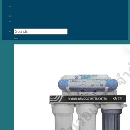
Search
for: