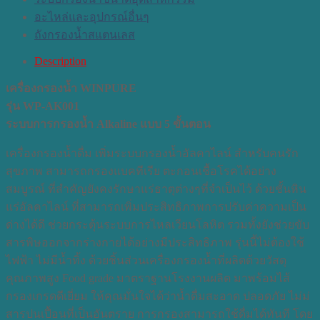
อะไหล่และอุปกรณ์อื่นๆ
ถังกรองน้ำสแตนเลส
Description
เครื่องกรองน้ำ WINPURE
รุ่น WP-AK001
ระบบการกรองน้ำ Alkaline แบบ 5 ขั้นตอน
เครื่องกรองน้ำดื่ม เพิ่มระบบกรองน้ำอัลคาไลน์ สำหรับคนรัก
สุขภาพ สามารถกรองแบคทีเรีย ตะกอนเชื้อโรคได้อย่าง
สมบูรณ์ ที่สำคัญยังคงรักษาแร่ธาตุต่างๆที่จำเป็นไว้ ด้วยชั้นหิน
แร่อัลคาไลน์ ที่สามารถเพิ่มประสิทธิภาพการปรับค่าความเป็น
ด่างได้ดี ช่วยกระตุ้นระบบการไหลเวียนโลหิต รวมทั้งยังช่วยขับ
สารพิษออกจากร่างกายได้อย่างมีประสิทธิภาพ รุ่นนี้ไม่ต้องใช้
ไฟฟ้า ไม่มีน้ำทิ้ง ด้วยชิ้นส่วนเครื่องกรองน้ำที่ผลิตด้วยวัสดุ
คุณภาพสูง Food grade มาตราฐานโรงงานผลิต มาพร้อมไส้
กรองเกรดดีเยี่ยม ให้คุณมั่นใจได้ว่าน้ำดื่มสะอาด ปลอดภัย ไม่ม่
สารปนเปื้อนที่เป็นอันตราย การกรองสามารถใช้ดื่มได้ทันที โดย