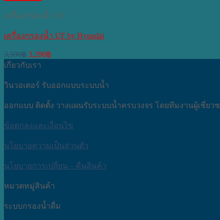
เครื่องกรองน้ำ UF
เครื่องกรองน้ำ UF by Hyundai
Original
Current
3,590
฿
3,290
฿
price
price
เกี่ยวกับเรา
was:
is:
3,590฿.
3,290฿.
วินวอเตอร์ รับออกแบบระบบน้ำ
ออกแบบ ติดตั้ง วางแผนรับระบบน้ำครบวงจร โดยทีมงานผู้เชี่ย
ข้อตกลงและเงื่อนไข
นโยบายความเป็นส่วนตัว
นโยบายการเปลี่ยน – คืนสินค้า
หมวดหมู่สินค้า
ระบบกรองน้ำดื่ม