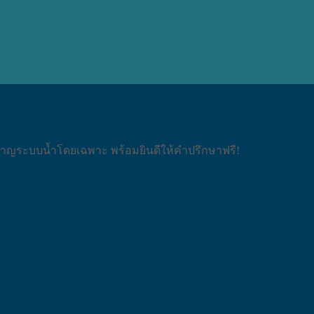
วชาญระบบน้ำโดยเฉพาะ พร้อมยินดีให้คำปรึกษาฟรี!