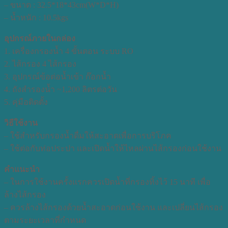
– ขนาด : 32.5*18*43cm(W*D*H)
– น้ำหนัก : 10.5kgs
อุปกรณ์ภายในกล่อง
1. เครื่องกรองน้ำ 4 ขั้นตอน ระบบ RO
2. ไส้กรอง 4 ไส้กรอง
3. อุปกรณ์ข้อต่อน้ำเข้า ก๊อกน้ำ
4. ถังสำรองน้ำ ~1,200 ลิตรต่อวัน
5. คุ่มือติดตั้ง
วิธีใช้งาน
– ใช้สำหรับกรองน้ำดื่มให้สะอาดเพื่อการบริโภค
– ใช้ต่อกับท่อประปา และเปิดน้ำให้ไหลผ่านไส้กรองก่อนใช้งาน
คำแนะนำ
– ในการใช้งานครั้งแรกควรเปิดน้ำที่กรองทิ้งไว้ 15 นาที เพื่อ
ล้างไส้กรอง
– ควรล้างไส้กรองด้วยน้ำสะอาดก่อนใช้งาน และเปลี่ยนไส้กรอง
ตามระยะเวลาที่กำหนด