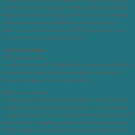
โลกและยังได้รับตำแหน่งแบรนด์ผู้เชี่ยวชาญด้านเครื่องกรองน้ำ
ด้วยการให้ความสำคัญต่อสุขภาพที่ดีของลูกค้าเป็นอันดับหนึ่ง
จึงมั่นใจได้ว่าน้ำที่ผ่านเครื่องกรองน้ำWACO สะอาด ปลอดภัย
แน่นอน จัดได้ว่าเป็นอีกรุ่นนึงที่เหมาะสำหรับบครัวเรือน
ต้องการความรวดเร็วในการกรอง ผู้ใช้น้ำประมาณมาก เช่น
ร้านอาหาร ร้านกาแฟ เครื่องทำน้ำแข็ง
ระบบกรอง 4 ขั้นตอน
ขั้นที่ 1 Sediment Filter
กรองสิ่งสกปรกก่อนเข้าไปในตัวเครื่องกรองน้ำเปรียบเทียบก็คือ
ด่านหน้าช่วยกำจัดสารแขวนลอยต่างๆที่มีขนาดใหญ่กว่า 5
ไมครอน เช่น ฝุ่นผง กรวด ทราย ตะกอนดิน
ขั้นที่ 2 Pre Carbon Filter
กำจัดคลอรีน สารอินทรีย์และสารอนินทรีย์บางชนิด โดยน้ำจะ
ผ่านไส้กรองคาร์บอนแบบอัดแท่ง โดยเป็นการกรองแบบดูดติด
และดูดซึม ขั้นตอนการกรองอาศัยคุณสมบัติของถ่านกัมมันต์ ที่
มีรูพรุน ซึ่งสามารถดูดติดและดูดซึมสารอินทรีย์และสารอนินท
รีย์ไว้กับตัวได้ดี สารเหล่านี้เป็นสารที่ก่อให้เกิด กลิ่น สี รส ที่ไม่