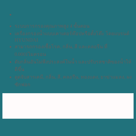
ระบบการกรองคุณภาพสูง 4 ขั้นตอน
เครื่องกรองน้ำแบบเคาเตอร์ท๊อปหรือตั้งโต๊ะ โดยแบรนด์
HYUNDAI
สามารถกรองเชื้อโรค, กลิ่น, สี และคลอรีน ที่
0.0001ไมครอน
ดับกลิ่นอันไม่พึงประสงค์ในน้ำ และปรับรสชาติของน้ำให้
ดีขึ้น
ดูดจับสารเคมี, กลิ่น, สี, คลอรีน, ทองแดง, ยาฆ่าแมลง, ผง
ซักฟอก