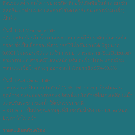
พึงประสงค์ รวมทั้งสารบางชนิด ที่ก่อให้เกิดพิษในน้ำด้วย เช่น
คลอรีน ยาฆ่าแมลง และสารไฮโดรคาร์บอน (สารก่อมะเร็ง)
เป็นต้น
ขั้นที่ 3 RO Membrane Filter
ขจัดสิ่งปนเปื้อนในน้ำ เป็นกระบวนการที่ใช้แรงดันน้ำผ่านเยื่อ
กรอง ซึ่งเป็นเยื่อกรองที่สามารถให้น้ำซึมผ่านได้ มีรูขนาด
0.0001 ไมครอน มีสัดส่วนในการแยกสารละลาย (Salt Rejection)
สามารถแยก สารเคมีโลหะหนัก เช่น ตะกั่ว ปรอท แคดเมี่ยม
ฯลฯ และเชื้อโรคต่างๆ ออกจากน้ำได้มากถึง 95%-99.8%
ขั้นที่ 4 Post Carbon Filter
สารกรองจะเป็นถ่านกัมมันต์ (Activated carbon) เป็นขั้นตอน
สุดท้ายของระบบการกรอง ขจัดกลิ่น หรือก๊าซที่ยังคงเหลือในน้ำ
และปรับรสชาดของน้ำให้เป็นธรรมชาติ
+ RO Pump ปั๊มน้ำคุณภาพสูงที่มีแรงดันน้ำถึง 100-120psi หมด
ปัญหาน้ำไหลช้า
รายละเอียดตัวเครื่อง