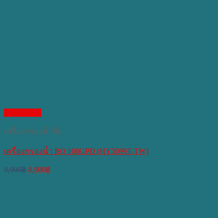
Quick View
เครื่องกรองน้ำดื่ม
เครื่องกรองน้ำ RO 100GPD (HY5099T-TW)
Original
Current
9,900
฿
8,900
฿
price
price
was:
is:
9,900฿.
8,900฿.