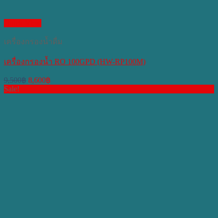
Quick View
เครื่องกรองน้ำดื่ม
เครื่องกรองน้ำ RO 100GPD (HW-RP100M)
Original
Current
9,500
฿
8,600
฿
price
price
Sale!
was:
is:
9,500฿.
8,600฿.