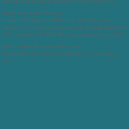
เหลืออยู่ในน้ำเพื่อเพิ่มประสิทธิภาพการกรองขั้นตอนต่อไป
ขั้นที่ 4 รีเวอร์สออสโมซีส (RO)
กรองผ่านเนื้อเยื่อเมมเบรนที่มีความละเอียดสูงถึง 0.0001
ไมครอน สามารถกรองสารละลายสารพิษ สิ่งปนเปื้อนในน้ำและ
เชื้อโรคทุกชนิด จึงทำให้น้ำที่ผ่านการกรองสะอาดและบริสุทธิ์
ขั้นที่ 5 โพสต์คาร์บอน (Inline Post Carbon)
ปรับรสชาติของน้ำ กลิ่น และก๊าซที่เหลืออยู่ เพื่อรสชาติที่นุ่ม
นวล