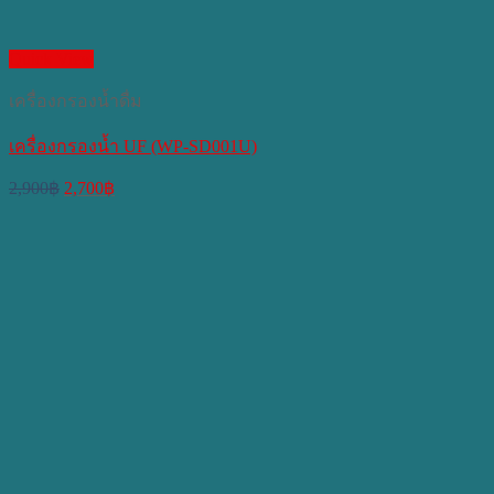
Quick View
เครื่องกรองน้ำดื่ม
เครื่องกรองน้ำ UF (WP-SD001U)
Original
Current
2,900
฿
2,700
฿
price
price
was:
is:
2,900฿.
2,700฿.