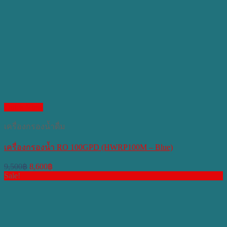
Quick View
เครื่องกรองน้ำดื่ม
เครื่องกรองน้ำ RO 100GPD (HWRP100M – Blue)
Original
Current
9,500
฿
8,600
฿
price
price
Sale!
was:
is:
9,500฿.
8,600฿.