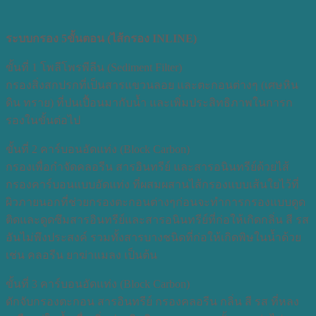
ระบบกรอง 5ขั้นตอน (ไส้กรอง INLINE)
ขั้นที่ 1 โพลีโพรพีลีน (Sediment Filter)
กรองสิ่งสกปรกที่เป็นสารแขวนลอย และตะกอนต่างๆ (เศษหิน
ดิน ทราย) ที่ปนเปื้อนมากับน้ำ และเพิ่มประสิทธิภาพในการก
รองในขั้นต่อไป
ขั้นที่ 2 คาร์บอนอัดแท่ง (Block Carbon)
กรองเพื่อกำจัดคลอรีน สารอินทรีย์ และสารอนินทรีย์ด้วยไส้
กรองคาร์บอนแบบอัดแท่ง ที่ผสมผสานไส้กรองแบบเส้นใยไว้ที่
ผิวภายนอกที่ช่วยกรองตะกอนต่างๆก่อนจะทำการกรองแบบดูด
ติดและดูดซึมสารอินทรีย์และสารอนินทรีย์ที่ก่อให้เกิดกลิ่น สี รส
อันไม่พึงประสงค์ รวมทั้งสารบางชนิดที่ก่อให้เกิดพิษในน้ำด้วย
เช่น คลอรีน ยาฆ่าแมลง เป็นต้น
ขั้นที่ 3 คาร์บอนอัดแท่ง (Block Carbon)
ดักจับกรองตะกอน สารอินทรีย์ กรองคลอรีน กลิ่น สี รส ที่หลง