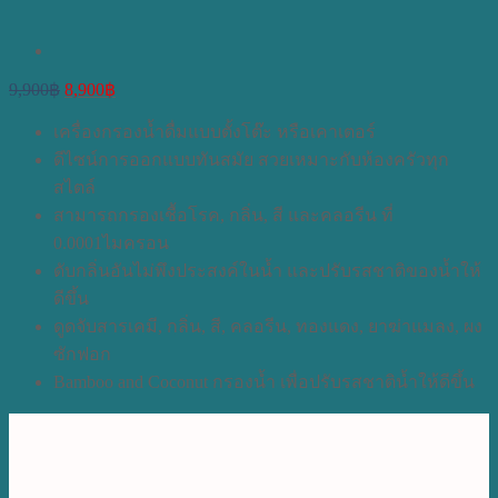
Original
Current
9,900
฿
8,900
฿
price
price
was:
is:
เครื่องกรองน้ำดื่มแบบตั้งโต๊ะ หรือเคาเตอร์
9,900฿.
8,900฿.
ดีไซน์การออกแบบทันสมัย สวยเหมาะกับห้องครัวทุก
สไตล์
สามารถกรองเชื้อโรค, กลิ่น, สี และคลอรีน ที่
0.0001ไมครอน
ดับกลิ่นอันไม่พึงประสงค์ในน้ำ และปรับรสชาติของน้ำให้
ดีขึ้น
ดูดจับสารเคมี, กลิ่น, สี, คลอรีน, ทองแดง, ยาฆ่าแมลง, ผง
ซักฟอก
Bamboo and Coconut กรองน้ำ เพื่อปรับรสชาติน้ำให้ดีขึ้น