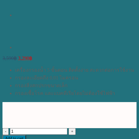
Original
Current
3,590
฿
3,290
฿
price
price
was:
is:
เครื่องกรองน้ำ 5 ขั้นตอน ติดตั้งง่าย สะดวกต่อการใช้งาน
3,590฿.
3,290฿.
กรองละเอียดถึง 0.01 ไมครอน
กรองสิ่งสกปรกขนาดเล็ก
กรองเชื้อโรค และแบคทีเรียโดยไม่ต้องใช้ไฟฟ้า
เครื่อง
Add to cart