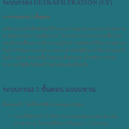
ระบบกรอง
ULTRAFILTRATION (UF)
การกรองแบบ
5
ขั้นตอน
เครื่องกรองน้ำดื่มพร้อมไส้กรองนาโนยูเอฟ เมมเบรน ด้วยความ
ละเอียดระดับนาโนเพียง 0.01 ไมครอน สามารถกรองเชื้อโรค
และสิ่งปนเปื้อนต่างๆที่ปะปนอยู่ในน้ำ แต่ยังคงไว้ซึ่งแร่ธาตุต่างๆ
ในน้ำไว้ได้อย่างครบถ้วน เหมาะสำหรับผู้ที่อยากได้แร่ธาตุคงไว้
ในน้ำ แต่ปราศจากเชื้อโรคและสิ่งสกปรก น้ำหลังการกรอง
สามารถใช้ดื่มได้ทันที โดยไม่ต้องต้มอีกครั้ง
ระบบกรอง 5 ขั้นตอน แบบแขวน
ขั้นตอนที่ 1 โพลีโพรพีลีน (Sediment Filter)
กรองสิ่งสกปรก กำจัดสารแขวนลอยต่างๆเช่น ตะกอน
กรวด ทราย โคลน ที่มีขนาดใหญ่กว่า 5 ไมครอน