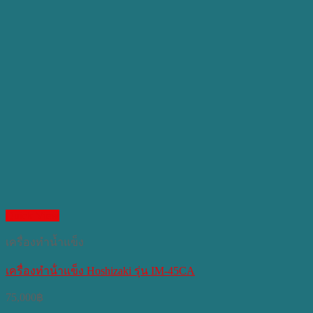
Quick View
เครื่องทำน้ำแข็ง
เครื่องทําน้ําแข็ง Hoshizaki รุ่น IM-45CA
75,000
฿