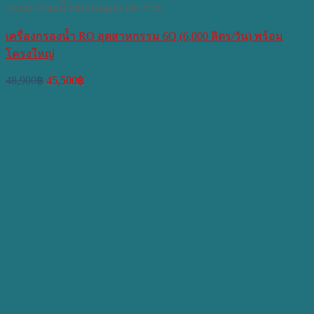
ระบบกรองน้ำขนาดอุตสาหกรรม
เครื่องกรองน้ำ RO อุตสาหกรรม 6Q (6,000 ลิตร/วัน) พร้อม
โครงใหญ่
Original
Current
48,900
฿
45,500
฿
price
price
was:
is:
48,900฿.
45,500฿.