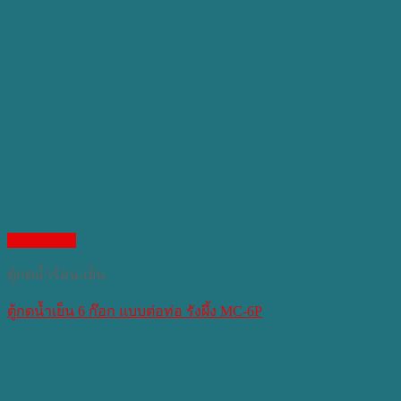
Quick View
ตู้กดน้ำร้อน-เย็น
ตู้กดน้ำเย็น 6 ก๊อก แบบต่อท่อ รังผึ้ง MC-6P​