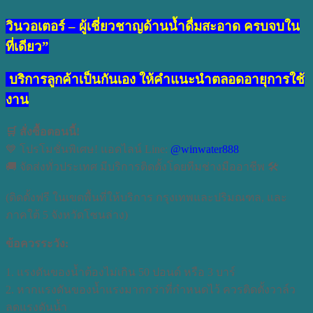
วินวอเตอร์ – ผู้เชี่ยวชาญด้านน้ำดื่มสะอาด ครบจบใน
ที่เดียว”
บริการลูกค้าเป็นกันเอง ให้คำแนะนำตลอดอายุการใช้
งาน
🛒 สั่งซื้อตอนนี้!
💙 โปรโมชั่นพิเศษ! แอดไลน์ Line:
@winwater888
🚚 จัดส่งทั่วประเทศ มีบริการติดตั้งโดยทีมช่างมืออาชีพ 🛠️
(ติดตั้งฟรี ในเขตพื้นที่ให้บริการ กรุงเทพและปริมณฑล, และ
ภาคใต้ 5 จังหวัดโซนล่าง)
ข้อควรระวัง:
1. แรงดันของน้ำต้องไม่เกิน 50 ปอนด์ หรือ 3 บาร์
2. หากแรงดันของน้ำแรงมากกว่าที่กำหนดไว้ ควรติดตั้งวาล์ว
ลดแรงดันน้ำ