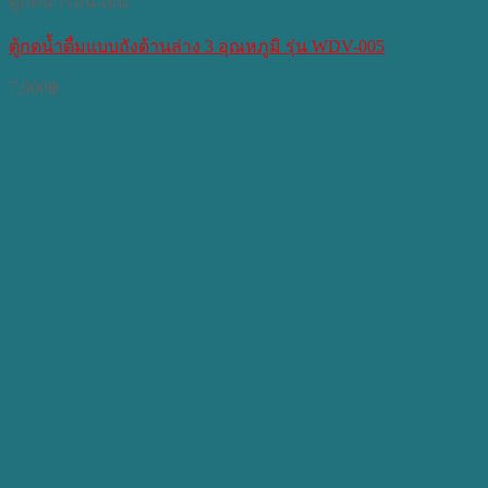
ตู้กดน้ำร้อน-เย็น
ตู้กดน้ำดื่มแบบถังด้านล่าง 3 อุณหภูมิ รุ่น WDV-005
7,900
฿