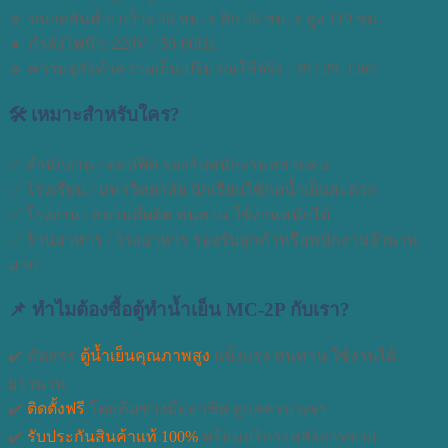
🔹 ขนาดสินค้า: กว้าง 46 ซม. x ลึก 46 ซม. x สูง 119 ซม.
🔹 กำลังไฟฟ้า: 220V / 50-60Hz
🔹 ความจุถังทำความเย็น/ปริมาณใช้จริง : 39 / 29 Litre
🛠 เหมาะสำหรับใคร?
✅ สำนักงาน / ออฟฟิศ รองรับพนักงานหลายคน
✅ โรงเรียน / มหาวิทยาลัย นักเรียนใช้กดน้ำเย็นสะดวก
✅ โรงงาน / สถานที่ผลิต ทนทาน ใช้งานหนักได้
✅ ร้านอาหาร / โรงอาหาร รองรับลูกค้าหรือพนักงานจำนวน
มาก
📌 ทำไมต้องซื้อตู้ทำน้ำเย็น MC-2P กับเรา?
✔️ คัดสรร
ตู้น้ำเย็นคุณภาพสูง
แข็งแรง ทนทาน ใช้งานได้
ยาวนาน
✔️
ติดตั้งฟรี
โดยทีมช่างมืออาชีพ ดูแลครบวงจร
✔️
รับประกันสินค้าแท้ 100%
พร้อมบริการหลังการขาย