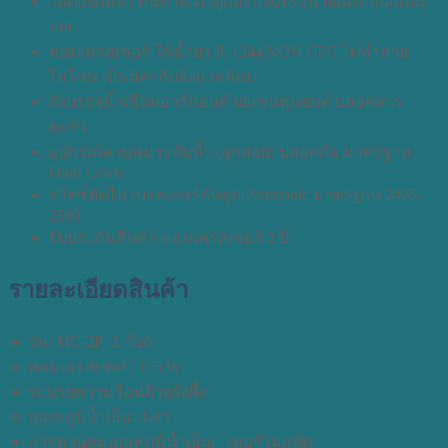
วัสดุแข็งแรง ทนทาน ตัวตู้และถังบรรจุน้ำผลิตจากสแตน
เลส
คอมเพรสเซอร์ ใช้น้ำยา R-134a NON CFC ไม่ทำลาย
โอโซน เป็นมิตรกับสิ่งแวดล้อม
ถังบรรจุน้ำเชื่อมอาร์กอนด้วยแขนหุ่นยนต์ ปลอดสาร
ตะกั่ว
อุปกรณ์ควบคุมระดับน้ำ (ลูกลอย) ปลอดภัย มาตรฐาน
Food Grade
สวิตซ์ตัดไฟ เบรคเกอร์กันดูด Panasonic มาตรฐาน 2425-
2560
รับประกันสินค้า คอมเพรสเซอร์ 2 ปี
รายละเอียดสินค้า
🔹 รุ่น: MC-2P 2 ก๊อก
🔹 คอมเพรสเซอร์: 175 W.
🔹 ระบายความร้อนด้วยรังผึ้ง
🔹 อุณหภูมิน้ำเย็น: 4-8°C
🔹 การควบคุมอุณหภูมิน้ำเย็น: เทอร์โมสตัท