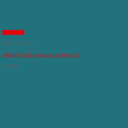
Quick View
เครื่องทำน้ำแข็ง
เครื่องทําน้ําแข็ง Hoshizaki รุ่น IM-45CA
75,000
฿