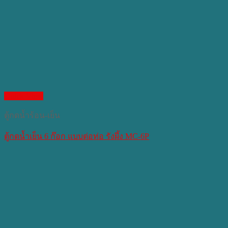
Quick View
ตู้กดน้ำร้อน-เย็น
ตู้กดน้ำเย็น 6 ก๊อก แบบต่อท่อ รังผึ้ง MC-6P​