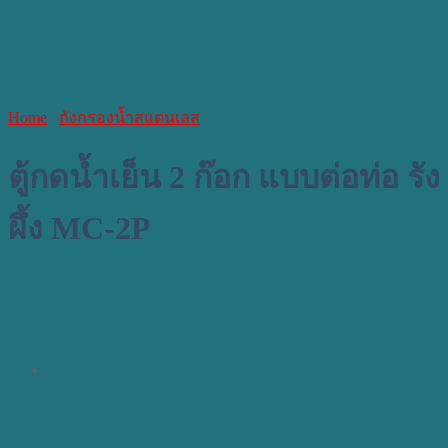
Home
/
ถังกรองน้ำสแตนเลส
ตู้กดน้ำเย็น 2 ก๊อก แบบต่อท่อ รัง
ผึ้ง MC-2P​