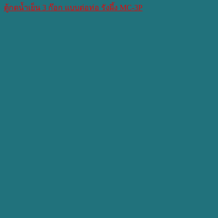
ตู้กดน้ำเย็น 3 ก๊อก แบบต่อท่อ รังผึ้ง MC-3P​