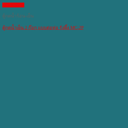
Quick View
ตู้กดน้ำร้อน-เย็น
ตู้กดน้ำเย็น 2 ก๊อก แบบต่อท่อ รังผึ้ง MC-2P​