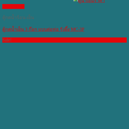
Quick View
ตู้กดน้ำร้อน-เย็น
ตู้กดน้ำเย็น 3 ก๊อก แบบต่อท่อ รังผึ้ง MC-3P​
Sale!