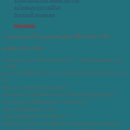
ระบบกรองน้ำขนาดอุตสาหกรรม
อะไหล่และอุปกรณ์อื่นๆ
ถังกรองน้ำสแตนเลส
Description
-กระบอกกรองน้ำ Housing Big Blue สีน้ำเงิน-ทึบ 20 นิ้ว
รูเกลียว 1 นิ้ว 2 โอริง
ทางน้ำเข้า-ออก เป็นเกลียวในขนาด 1″ ใช้กับข้อต่อเกลียวนอก
1″ MIP
ตัวกระบอกมีสีน้ำเงิน ไม่สามารถมองเห็นไส้กรองที่บรรจุภายใน
ได้
ทำมาจากวัสดุ PP (Polypropylene)
ฝาด้านบน (CAP) มีสีดำ ทำมาจากวัสดุ PP (Polypropylene)
มี O-Ring 2 เส้นเพื่อป้องกันการรั่วซึมของน้ำ
ทนแรงดันได้สูงสุด 125 PSI
ทนอุณหภูมิสูงสุด 120 F หรือ 50 ℃
มีปุ่มไล่ลม ระบายแรงดันที่ฝาด้านบนใช้สำหรับบรรจุไส้กรอง