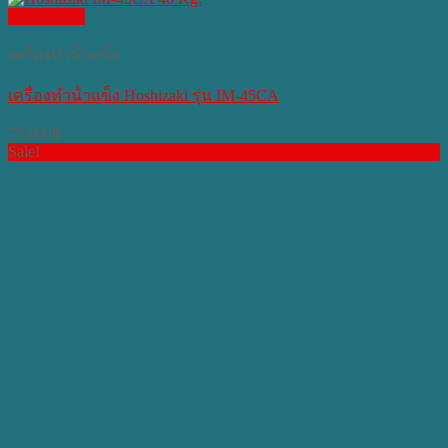
Quick View
เครื่องทำน้ำแข็ง
เครื่องทําน้ําแข็ง Hoshizaki รุ่น IM-45CA
75,000
฿
Sale!