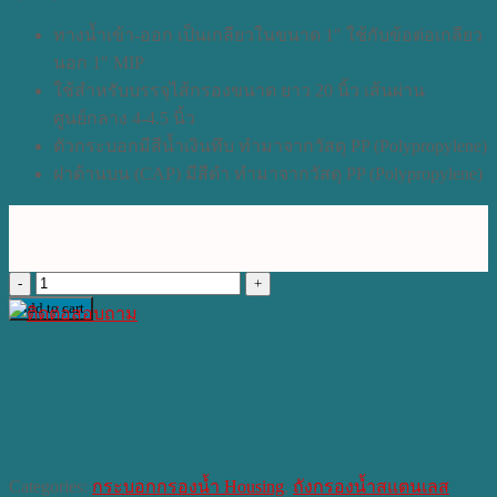
ทางน้ำเข้า-ออก เป็นเกลียวในขนาด 1″ ใช้กับข้อต่อเกลียว
นอก 1″ MIP
ใช้สำหรับบรรจุไส้กรองขนาด ยาว 20 นิ้ว เส้นผ่าน
ศูนย์กลาง 4-4.5 นิ้ว
ตัวกระบอกมีสีน้ำเงินทึบ ทำมาจากวัสดุ PP (Polypropylene)
ฝาด้านบน (CAP) มีสีดำ ทำมาจากวัสดุ PP (Polypropylene)
กระ
Add to cart
บอก
เฮา
ส์
ซิ่ง
(Housing
Filter)
quantity
Categories:
กระบอกกรองน้ำ Housing
,
ถังกรองน้ำสแตนเลส