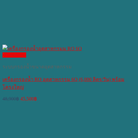
Quick View
ระบบกรองน้ำขนาดอุตสาหกรรม
เครื่องกรองน้ำ RO อุตสาหกรรม 6Q (6,000 ลิตร/วัน) พร้อม
โครงใหญ่
Original
Current
48,900
฿
45,500
฿
price
price
was:
is:
48,900฿.
45,500฿.