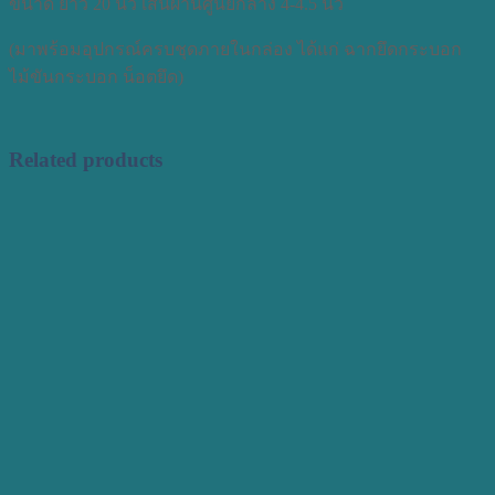
ขนาด ยาว 20 นิ้ว เส้นผ่านศูนย์กลาง 4-4.5 นิ้ว
(มาพร้อมอุปกรณ์ครบชุดภายในกล่อง ได้แก่ ฉากยึดกระบอก
ไม้ขันกระบอก น็อตยึด)
Related products