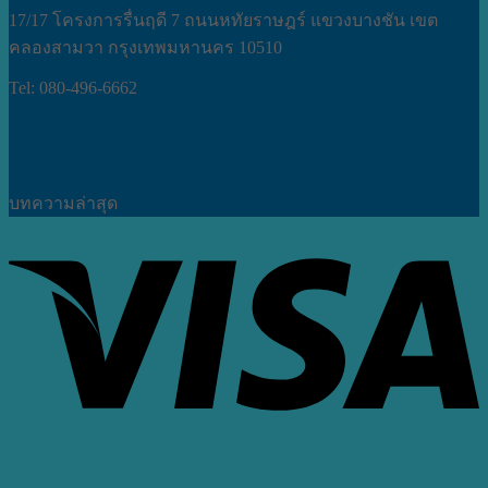
17/17 โครงการรื่นฤดี 7 ถนนหทัยราษฎร์ แขวงบางชัน เขต
คลองสามวา กรุงเทพมหานคร 10510
Tel: 080-496-6662
บทความล่าสุด