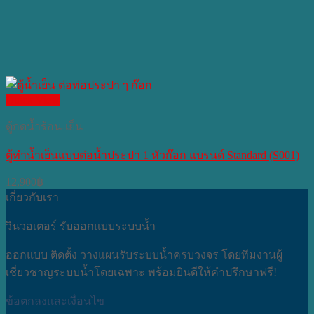
Quick View
ตู้กดน้ำร้อน-เย็น
ตู้ทำน้ำเย็นแบบต่อน้ำประปา 1 หัวก๊อก แบรนด์ Standard (S001)
12,900
฿
เกี่ยวกับเรา
วินวอเตอร์ รับออกแบบระบบน้ำ
ออกแบบ ติดตั้ง วางแผนรับระบบน้ำครบวงจร โดยทีมงานผู้
เชี่ยวชาญระบบน้ำโดยเฉพาะ พร้อมยินดีให้คำปรึกษาฟรี!
ข้อตกลงและเงื่อนไข