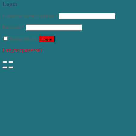
Login
Username or email address
*
Password
*
Remember me
Log in
Lost your password?