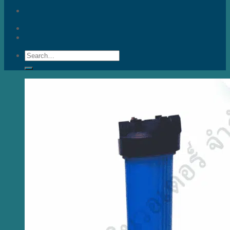
Search
for: