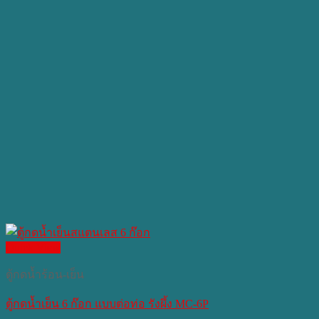
Quick View
ตู้กดน้ำร้อน-เย็น
ตู้กดน้ำเย็น 6 ก๊อก แบบต่อท่อ รังผึ้ง MC-6P​