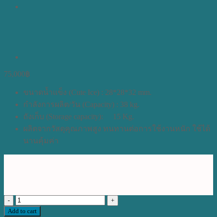
75,000
฿
ขนาดน้ำแข็ง (Cute Ice) : 28*28*32 mm.
กำลังการผลิต/วัน (Capacity) : 38 kg.
ถังเก็บ (Storage capacity): 15 Kg.
ผลิตจากวัสดุคุณภาพสูง ทนทานต่อการใช้งานหนัก ใช้ได้
นานคุ้มค่า
เครื่อง
Add to cart
ทําน้ํา