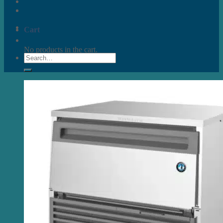
Cart
No products in the cart.
Search
for: