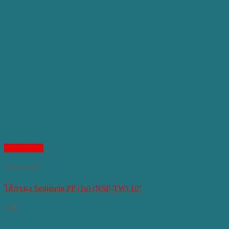
Quick View
ไส้กรองน้ำ
ไส้กรอง Sediment PP (1u) (NSF-TW) 10″
90
฿