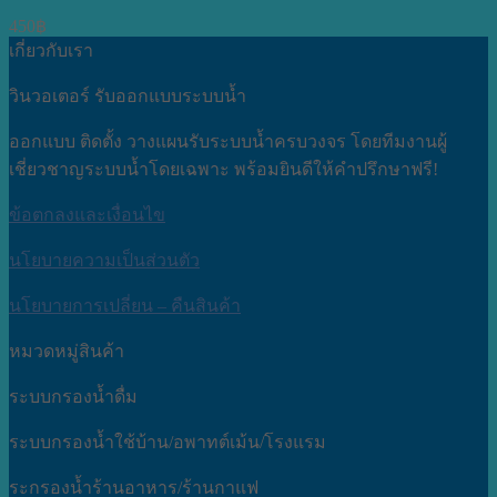
450
฿
เกี่ยวกับเรา
วินวอเตอร์ รับออกแบบระบบน้ำ
ออกแบบ ติดตั้ง วางแผนรับระบบน้ำครบวงจร โดยทีมงานผู้
เชี่ยวชาญระบบน้ำโดยเฉพาะ พร้อมยินดีให้คำปรึกษาฟรี!
ข้อตกลงและเงื่อนไข
นโยบายความเป็นส่วนตัว
นโยบายการเปลี่ยน – คืนสินค้า
หมวดหมู่สินค้า
ระบบกรองน้ำดื่ม
ระบบกรองน้ำใช้บ้าน/อพาทต์เม้น/โรงแรม
ระกรองน้ำร้านอาหาร/ร้านกาแฟ