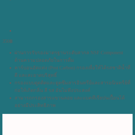
350
฿
ผ่านการรับรองมาตรฐานระดับสากล NSF Component
ด้านความปลอดภัยในการดื่ม
คาร์บอนอัดแท่ง (Post Carbon) กรองเพื่อให้ได้รสชาติน้ำที่
ดี และสะอาดบริสุทธิ์
กรองแบบดูดติดและดูดซึมสารอินทรีย์และสารอนินทรีย์ที่
ก่อให้เกิดกลิ่น สี รส อันไม่พึงประสงค์
สามารถกรองสารแขวนลอย และแบคทีเรียปนเปื้อนได้
อย่างมีประสิทธิภาพ