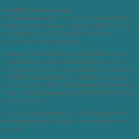
กรองขั้นที่ 5 Inline Post Carbon
ด้วยคาร์บอนคุณภาพสูงจาก USA สามารถกรองสารเคมีที่เป็น
พิษต่อร่างกายเช่น ยาฆ่าแมลง สารปรอท ก๊าซไข่เน่า สารหนู
สารอินทรีย์ และทำหน้าที่กำจัดกลิ่นในน้ำ อันเกิดจาก
กระบวนการต่างๆด้วยคาร์บอนชนิดผง
ไส้กรองคาร์บอนสำหรับน้ำดื่มจากแบรนด์ OMNI PURE ผ่าน
การรับรองมาตราฐานคุณภาพน้ำ อีกทั้งยังผ่านการรับรอง
มาตรฐานระดับสากล NSF คาร์บอนอัดแท่งใช้สำหรับปรับสภาพ
น้ำให้ดียิ่งขึ้น มีคุณสมบัติช่วยในการดูซับกลิ่น สี คลอรีน และ
สารแขวนลอยต่าง ๆ ที่ตกค้างในน้ำได้อย่างมีประสิทธิภาพ ช่วย
ให้คุณภาพน้ำดื่มของคุณสะอาดบริสุทธิ์ ทำให้มั่นใจได้ถึงความ
สะอาดและปลอดภัย
อายุการใช้งานไส้กรองประมาณ 12 เดือน (ขึ้นอยู่กับสภาพน้ำ)
ผลิตภัณฑ์คุณภาพมั่นใจในน้ำดื่ม สะอาดปลอดภัยต่อการรับ
ประทาน