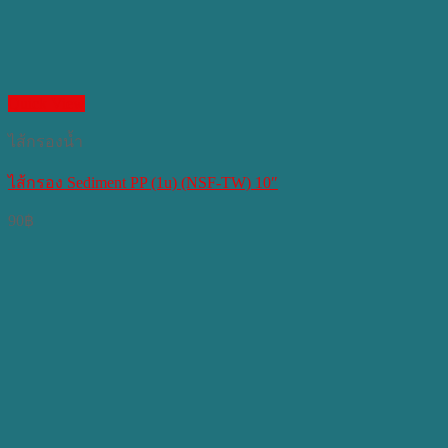
Quick View
ไส้กรองน้ำ
ไส้กรอง Sediment PP (1u) (NSF-TW) 10″
90
฿