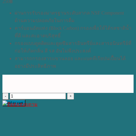
250
฿
ผ่านการรับรองมาตรฐานระดับสากล NSF Component
ด้านความปลอดภัยในการดื่ม
คาร์บอนอัดแท่ง (Block Carbon) กรองเพื่อให้ได้รสชาติน้ำ
ที่ดี และสะอาดบริสุทธิ์
กรองแบบดูดติดและดูดซึมสารอินทรีย์และสารอนินทรีย์ที่
ก่อให้เกิดกลิ่น สี รส อันไม่พึงประสงค์
สามารถกรองสารแขวนลอย และแบคทีเรียปนเปื้อนได้
อย่างมีประสิทธิภาพ
ไส้
Add to cart
กรอง
KA
Block
Carbon
(NSF-
TW)