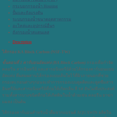
กระบอกกรองน้ำ Housing
ปั้มและถังแรงดัน
ระบบกรองน้ำขนาดอุตสาหกรรม
อะไหล่และอุปกรณ์อื่นๆ
ถังกรองน้ำสแตนเลส
Description
ไส้กรอง KA Block Carbon (NSF-TW)
ขั้นตอนที่ 2 คาร์บอนอัดแท่ง (BA Block Carbon)
กรองเพื่อกำจัด
คลอรีน สารอินทรีย์ และสารอนินทรีย์ด้วยไส้กรองคาร์บอนแบบ
อัดแท่ง ที่ผสมผสานไส้กรองแบบเส้นใยไว้ที่ผิวภายนอกที่ช่วย
กรองตะกอนต่างๆก่อนจะทำการกรองแบบดูดติดและดูดซึมสาร
อินทรีย์และสารอนินทรีย์ที่ก่อให้เกิดกลิ่น สี รส อันไม่พึงประสงค์
รวมทั้งสารบางชนิดที่ก่อให้เกิดพิษในน้ำด้วยเช่น คลอรีน ยาฆ่า
แมลง เป็นต้น
ไส้กรองคาร์บอนสำหรับน้ำดื่มจากแบรนด์ AQUAWIN ผลิตใน