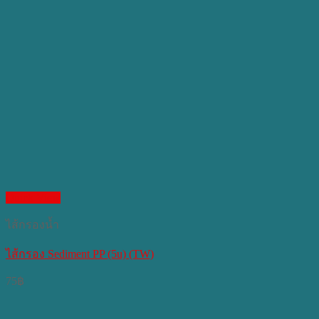
Quick View
ไส้กรองน้ำ
ไส้กรอง Sediment PP (5u) (TW)
75
฿