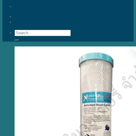
Search
for: