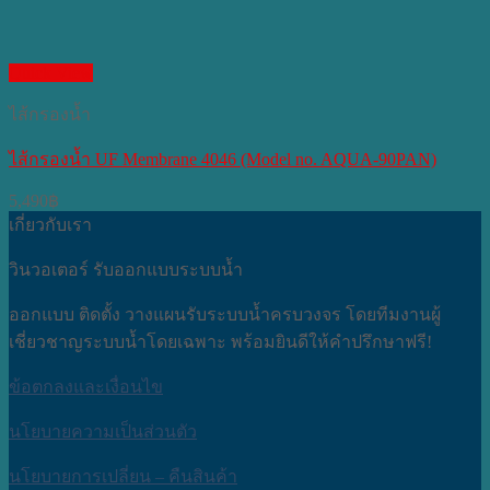
Quick View
ไส้กรองน้ำ
ไส้กรองน้ำ UF Membrane 4046 (Model no. AQUA-90PAN)
5,490
฿
เกี่ยวกับเรา
วินวอเตอร์ รับออกแบบระบบน้ำ
ออกแบบ ติดตั้ง วางแผนรับระบบน้ำครบวงจร โดยทีมงานผู้
เชี่ยวชาญระบบน้ำโดยเฉพาะ พร้อมยินดีให้คำปรึกษาฟรี!
ข้อตกลงและเงื่อนไข
นโยบายความเป็นส่วนตัว
นโยบายการเปลี่ยน – คืนสินค้า