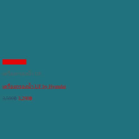
Quick View
เครื่องกรองน้ำ UF
เครื่องกรองน้ำ UF by Hyundai
Original
Current
3,590
฿
3,290
฿
price
price
was:
is:
3,590฿.
3,290฿.