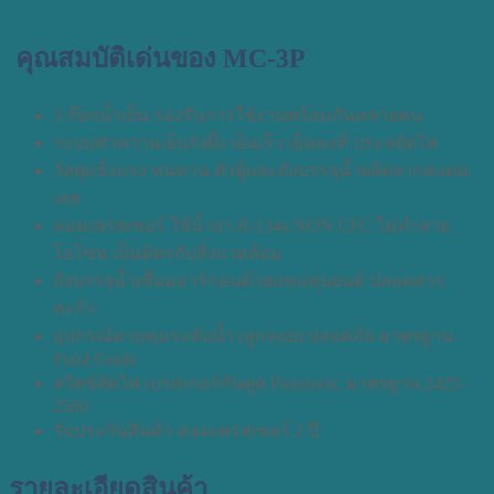
คุณสมบัติเด่นของ MC-3P
3 ก๊อกน้ำเย็น รองรับการใช้งานพร้อมกันหลายคน
ระบบทำความเย็นรังผึ้ง เย็นเร็ว เย็นคงที่ ประหยัดไฟ
วัสดุแข็งแรง ทนทาน ตัวตู้และถังบรรจุน้ำผลิตจากสแตน
เลส
คอมเพรสเซอร์ ใช้น้ำยา R-134a NON CFC ไม่ทำลาย
โอโซน เป็นมิตรกับสิ่งแวดล้อม
ถังบรรจุน้ำเชื่อมอาร์กอนด้วยแขนหุ่นยนต์ ปลอดสาร
ตะกั่ว
อุปกรณ์ควบคุมระดับน้ำ (ลูกลอย) ปลอดภัย มาตรฐาน
Food Grade
สวิตซ์ตัดไฟ เบรคเกอร์กันดูด Panasonic มาตรฐาน 2425-
2560
รับประกันสินค้า คอมเพรสเซอร์ 2 ปี
รายละเอียดสินค้า