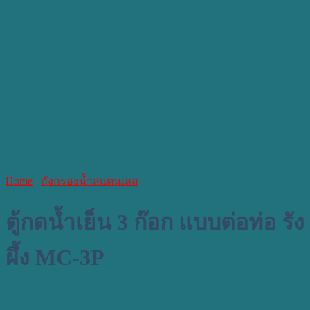
Home
/
ถังกรองน้ำสแตนเลส
ตู้กดน้ำเย็น 3 ก๊อก แบบต่อท่อ รัง
ผึ้ง MC-3P​