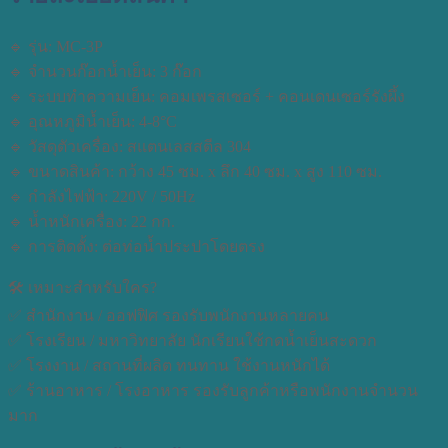
🔹 รุ่น: MC-3P
🔹 จำนวนก๊อกน้ำเย็น: 3 ก๊อก
🔹 ระบบทำความเย็น: คอมเพรสเซอร์ + คอนเดนเซอร์รังผึ้ง
🔹 อุณหภูมิน้ำเย็น: 4-8°C
🔹 วัสดุตัวเครื่อง: สแตนเลสสตีล 304
🔹 ขนาดสินค้า: กว้าง 45 ซม. x ลึก 40 ซม. x สูง 110 ซม.
🔹 กำลังไฟฟ้า: 220V / 50Hz
🔹 น้ำหนักเครื่อง: 22 กก.
🔹 การติดตั้ง: ต่อท่อน้ำประปาโดยตรง
🛠 เหมาะสำหรับใคร?
✅ สำนักงาน / ออฟฟิศ รองรับพนักงานหลายคน
✅ โรงเรียน / มหาวิทยาลัย นักเรียนใช้กดน้ำเย็นสะดวก
✅ โรงงาน / สถานที่ผลิต ทนทาน ใช้งานหนักได้
✅ ร้านอาหาร / โรงอาหาร รองรับลูกค้าหรือพนักงานจำนวน
มาก