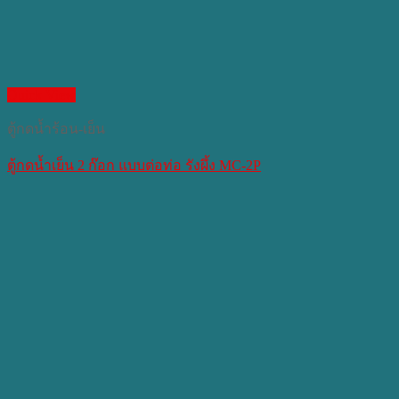
Quick View
ตู้กดน้ำร้อน-เย็น
ตู้กดน้ำเย็น 2 ก๊อก แบบต่อท่อ รังผึ้ง MC-2P​