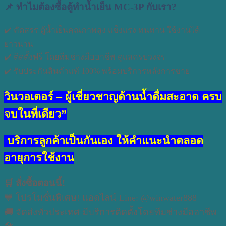
📌 ทำไมต้องซื้อตู้ทำน้ำเย็น MC-3P กับเรา?
✔️ คัดสรร ตู้น้ำเย็นคุณภาพสูง แข็งแรง ทนทาน ใช้งานได้
ยาวนาน
✔️ ติดตั้งฟรี โดยทีมช่างมืออาชีพ ดูแลครบวงจร
✔️ รับประกันสินค้าแท้ 100% พร้อมบริการหลังการขาย
วินวอเตอร์ – ผู้เชี่ยวชาญด้านน้ำดื่มสะอาด ครบ
จบในที่เดียว”
บริการลูกค้าเป็นกันเอง ให้คำแนะนำตลอด
อายุการใช้งาน
🛒 สั่งซื้อตอนนี้!
💙 โปรโมชั่นพิเศษ! แอดไลน์ Line: @winwater888
🚚 จัดส่งทั่วประเทศ มีบริการติดตั้งโดยทีมช่างมืออาชีพ